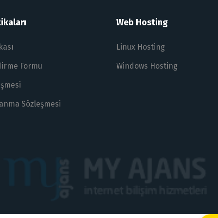
ikaları
Web Hosting
ikası
Linux Hosting
ndirme Formu
Windows Hosting
eşmesi
lanma Sözleşmesi