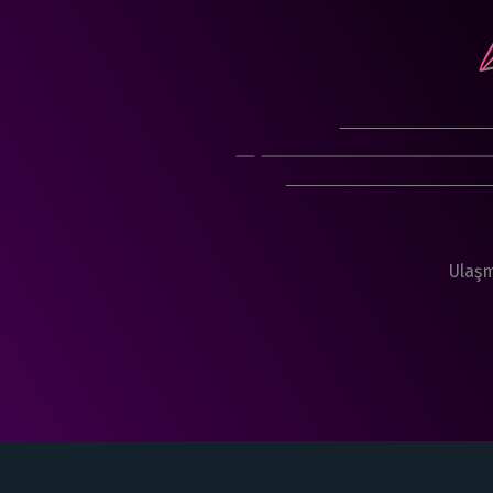
Ulaşm