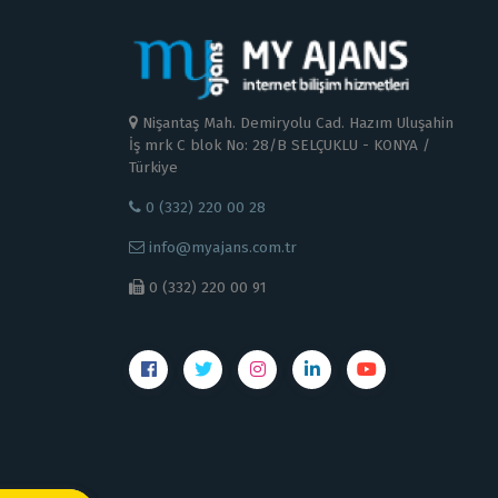
Nişantaş Mah. Demiryolu Cad. Hazım Uluşahin
İş mrk C blok No: 28/B SELÇUKLU - KONYA /
Türkiye
0 (332) 220 00 28
info@myajans.com.tr
0 (332) 220 00 91